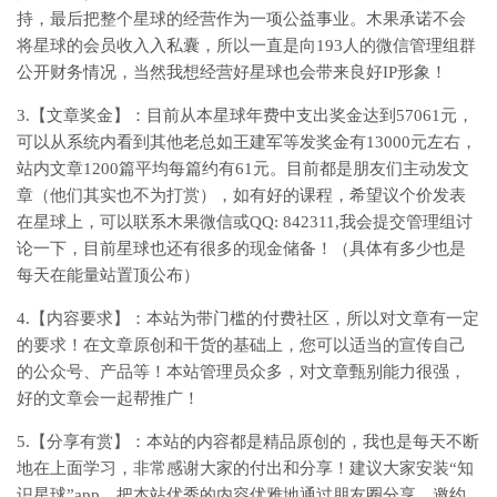
持，最后把整个星球的经营作为一项公益事业。木果承诺不会
将星球的会员收入入私囊，所以一直是向193人的微信管理组群
公开财务情况，当然我想经营好星球也会带来良好IP形象！
3.【文章奖金】：目前从本星球年费中支出奖金达到57061元，
可以从系统内看到其他老总如王建军等发奖金有13000元左右，
站内文章1200篇平均每篇约有61元。目前都是朋友们主动发文
章（他们其实也不为打赏），如有好的课程，希望议个价发表
在星球上，可以联系木果微信或QQ: 842311,我会提交管理组讨
论一下，目前星球也还有很多的现金储备！（具体有多少也是
每天在能量站置顶公布）
4.【内容要求】：本站为带门槛的付费社区，所以对文章有一定
的要求！在文章原创和干货的基础上，您可以适当的宣传自己
的公众号、产品等！本站管理员众多，对文章甄别能力很强，
好的文章会一起帮推广！
5.【分享有赏】：本站的内容都是精品原创的，我也是每天不断
地在上面学习，非常感谢大家的付出和分享！建议大家安装“知
识星球”app，把本站优秀的内容优雅地通过朋友圈分享，邀约