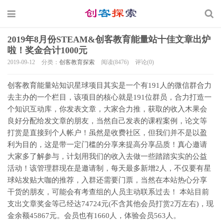
2019年8月份STEAM&创客教育能量站十佳文章出炉
啦！奖金合计1000元
2019-09-12
分类：
创客教育探索
阅读(8476)
评论(0)
创客教育能量站知识星球项目其实是一个有191人的微信群合力
去主办的一个栏目，该项目的核心就是191位群员，合力打造一
个知识互动库，你发表文章，大家合力推，获取的收入木果会
良好分配给发文章的朋友，当然自己发表的课程案例，论文等
打赏是直接到个人帐户！虽然是收费社区，但我们并不是以盈
利为目的，这是带一定门槛的分享来提高分享品质！真心邀请
大家多了解参与，计划用我们的收入去做一些踏踏实实的公益
活动！该管理群现在是邀请制，每天最多新增2人，不仅要有星
球站发贴大咖的推荐，入群还需要门票，当然在本站热心分享
干货的朋友，可能会有考查组的人员主动联系过去！ 本站目前
支出文章奖金等己经达74724元(不含其他会员打赏2万左右)，现
金余额45867元。会员也有1660人，体验会员563人。