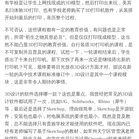
有学校是让学生上网找现成的3D模型，然后打印出来玩，美其
名曰体验3D打印。也有学校老师购买了3D打印机散件，从装搭
开始到最后的打印，亲历整个过程。
不可否认，这些课程都有一定的教育价值，有问题也是正常
的，所谓“初生之物其形必丑”。但是仅仅打印现成模型，这当
然不能凸显3D打印的教育价值。自行装搭3D打印机的课程，是
不可复制并且普及的课程。试想一下，一轮课程结束后，学生
搭出了十来台打印机。那下次拆了再来一次还是继续搭出新的
打印机？可见，最终要将目光放在3D设计方面才对。据说在新
一轮的高中技术课程标准修订中，3D设计是其中一个课程模
块，这是非常令人期待的事情。
3D设计的软件选择哪一款？这也是重点。我曾经把常见的3D设
计软件都试用了一次，比如UG、Solidworks、Rhino（犀牛）
等，最后还是选择了Sketchup。理由很简单，Sketchup是开源软
件，安装包也最小，对电脑系统的要求也最小。既然是普及教
育，总不能选择只有贵族学校才能使用的软件吧。现在国内已
经有老师编写了基于Sketchup的教材，如常州天宁区管雪沨老师
的团队。除此之外，中学生也可以尝试用OpenScad软件来研究