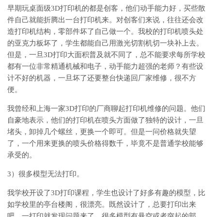
早期玩桌面级3D打印机的都是创客，他们动手能力好，买些散
件自己就能折腾出一台打印机来。对创客们来说，往往还会改
造打印机结构，零部件坏了自己做一个。我校的打印机喷头处
的亚克力板坏了，学生都能自己用激光切割机切一块补上去。
但是，一旦3D打印大面积普及就不同了，总不能要求每所学校
都有一位非常精通机械和电子，动手能力超强的老师？有些设
计不好的机器，一旦坏了还要整台快递回厂家维修，很不方
便。
我曾经和上海一家3D打印的厂商聊起打印机维修的问题。他们
自豪地表示，他们的打印机在喷头方面做了独特的设计，一旦
堵头，卸掉几个螺丝，更换一个即可。但是一问价格就失望
了，一个用来更换的喷头价格得数千，毕竟不是普通学校能够
承受的。
3）很多模型无法打印。
我学校开设了3D打印课程，学生也设计了好多有趣的模型，比
如学校里的亭台楼阁，很漂亮。既然设计了，总要打印出来
吧。一打印就发现问题来了。很多模型有悬空或者突起的部