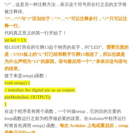
“//”，这是另一种注释方法，表示这个符号所在行之后的文字将
被注释掉。
“/*…*/”与”//”区别在于：”/*…*/”可以注释多行，”//”只可以注
释一行。
代码真正意义的第一行开始了！
int led = 13;
给LED灯所在的引脚13起个响亮的名字，叫”LED”。
需要注意的
是：UNO板上的”L”灯已经和数字引脚13相连了，所以也就是
为什么声明为“13”的原因。
语句最后用一个“;”来表示这句语句
的结束。
接下来是setup()函数：
void setup() {
// initialize the digital pin as an output.
pinMode(led, OUTPUT);
}
在这个程序里有两个函数，一个叫做setup，它的目的主要的
loop函数运行之前为程序做必要的设置。在Arduino中程序运行
时将首先调用 setup() 函数。
每次 Arduino 上电或重启后，setup
函数只运行一次。