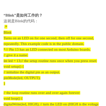
“Blink”是如何工作的？
这就是Blink的代码：
/*
Blink
Turns on an LED on for one second, then off for one second,
repeatedly.
This example code is in the public domain.
*/
// Pin 13 has an LED connected on most Arduino boards.
// give it a name:
int led = 13;
// the setup routine runs once when you press reset:
void setup() {
// initialize the digital pin as an output.
pinMode(led, OUTPUT);
}
// the loop routine runs over and over again forever:
void loop() {
digitalWrite(led, HIGH); // turn the LED on (HIGH is the voltage