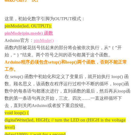
这里，初始化数字引脚为OUTPUT模式：
pinMode(led, OUTPUT);
pinMode(pin,mode) 函数
Arduino官方：
pinMode()
函数内部被花括号括起来的部分将会被依次执行，从“ { ”开
始，“ } ”结束。两个符号之间的语句都属于这个函数。
Arduino程序必须包含setup()和loop()两个函数，否则不能正常
工作。
在 setup() 函数中初始化和定义了变量后，就开始执行 loop() 函
数。顾名思义，该函数在程序运行过程中不断的循环，loop()函
数中的每条语句都逐次进行，直到函数的最后，然后再从loop函
数的第一条语句再次开始，三次、四次……一直这样循环下
去，直到关闭Arduino或者按下重启按钮。
void loop() {
digitalWrite(led, HIGH); // turn the LED on (HIGH is the voltage
level)
delay(1000); // wait for a second