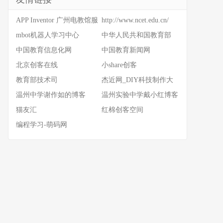
APP Inventor 广州电教馆服
http://www.ncet.edu.cn/
务器
mbot机器人学习中心
中华人民共和国教育部
中国教育信息化网
中国教育新闻网
北京创客在线
小share创客
教育部技术司
杰近网_DIY科技制作大
全
温州中学谢作如的博客
温州实验中学戴小红博客
猫友汇
红棉创客空间
编程学习-萌码网