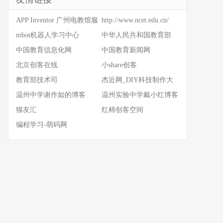
APP Inventor 广州电教馆服
http://www.ncet.edu.cn/
务器
mbot机器人学习中心
中华人民共和国教育部
中国教育信息化网
中国教育新闻网
北京创客在线
小share创客
教育部技术司
杰近网_DIY科技制作大
全
温州中学谢作如的博客
温州实验中学戴小红博客
猫友汇
红棉创客空间
编程学习-萌码网