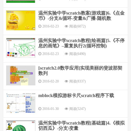
温州实验中学scratch教案[游戏篇]6.《点金
币》-分支&循环-变量&广播-随机数
2016-02-23
阅读(6072)
温州实验中学scratch教程[绘画篇]5.《不停
息的画笔》–重复执行2(循环控制)
2016-02-23
阅读(6490)
[scratch2.0数学应用]实现美丽的斐波那契
数列
2016-02-20
阅读(8337)
mblock模拟游标卡尺scratch程序下载
2016-01-30
阅读(5247)
温州实验中学scratch教程[基础篇]4.《模拟
切西瓜》-分支\变量